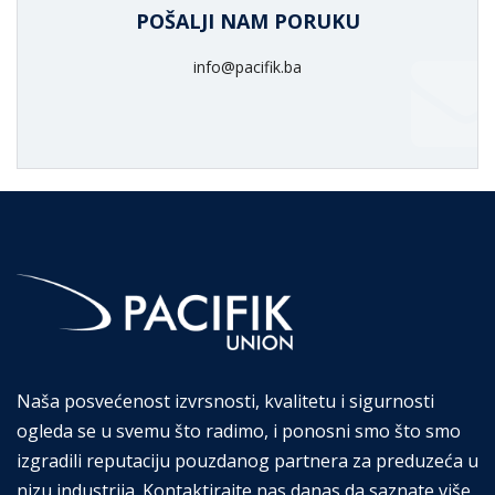
POŠALJI NAM PORUKU
info@pacifik.ba
Naša posvećenost izvrsnosti, kvalitetu i sigurnosti
ogleda se u svemu što radimo, i ponosni smo što smo
izgradili reputaciju pouzdanog partnera za preduzeća u
nizu industrija. Kontaktirajte nas danas da saznate više